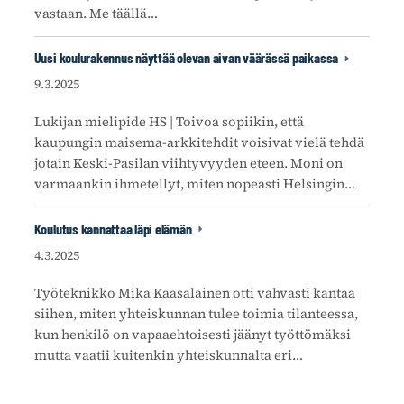
vastaan. Me täällä…
Uusi koulurakennus näyttää olevan aivan väärässä paikassa
9.3.2025
Lukijan mielipide HS | Toivoa sopiikin, että
kaupungin maisema-arkkitehdit voisivat vielä tehdä
jotain Keski-Pasilan viihtyvyyden eteen. Moni on
varmaankin ihmetellyt, miten nopeasti Helsingin…
Koulutus kannattaa läpi elämän
4.3.2025
Työteknikko Mika Kaasalainen otti vahvasti kantaa
siihen, miten yhteiskunnan tulee toimia tilanteessa,
kun henkilö on vapaaehtoisesti jäänyt työttömäksi
mutta vaatii kuitenkin yhteiskunnalta eri…