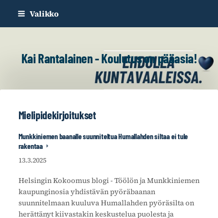
Siirry
Valikko
sivun
sisältöön
Kai Rantalainen - Koulutus on pääasia!
Mielipidekirjoitukset
Munkkiniemen baanalle suunniteltua Humallahden siltaa ei tule
rakentaa
13.3.2025
Helsingin Kokoomus blogi - Töölön ja Munkkiniemen
kaupunginosia yhdistävän pyöräbaanan
suunnitelmaan kuuluva Humallahden pyöräsilta on
herättänyt kiivastakin keskustelua puolesta ja