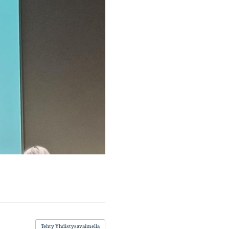
Tehty Yhdistysavaimella