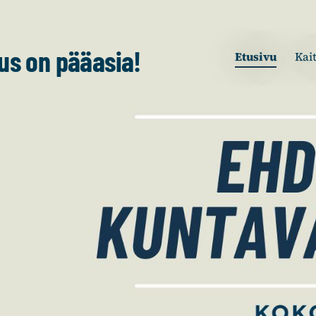
tus on pääasia!
Etusivu
Kai