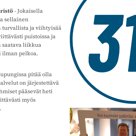
ristö
- Jokaisella
la sellainen
turvallista ja viihtyisää
iittävästi puistoissa ja
n saatava liikkua
i ilman pelkoa.
upungissa pitää olla
alvelut on järjestettävä
äihmiset pääsevät heti
iittävästi myös
.