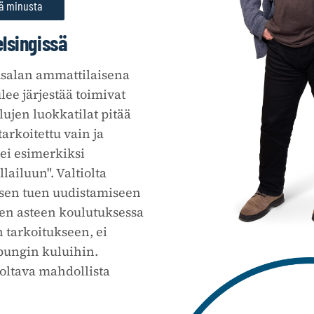
ää minusta
lsingissä
salan ammattilaisena
lee järjestää toimivat
ujen luokkatilat pitää
 tarkoitettu vain ja
ei esimerkiksi
llailuun". Valtiolta
isen tuen uudistamiseen
sen asteen koulutuksessa
n tarkoitukseen, ei
ungin kuluihin.
ltava mahdollista