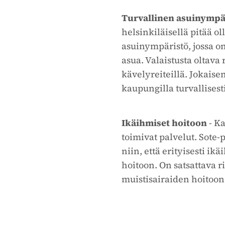
Turvallinen asuinympä
helsinkiläisellä pitää ol
asuinympäristö, jossa on 
asua. Valaistusta oltava r
kävelyreiteillä. Jokaise
kaupungilla turvallisest
Ikäihmiset hoitoon
- Ka
toimivat palvelut. Sote-p
niin, että erityisesti ik
hoitoon. On satsattava r
muistisairaiden hoitoon