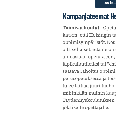
Lue lis
Kampanjateemat He
Toimivat koulut -
Opetu
katson, että Helsingin tu
oppimisympäristöt. Koul
olla sellaiset, että ne on
ainoastaan opetukseen, 
läpikulkutiloiksi tai "chi
saatava rahoitus oppim
perusopetuksessa ja toi
tulee laittaa juuri tuoho
mihinkään muihin kaup
Täydennyskoulutuksen o
jokaiselle opettajalle.