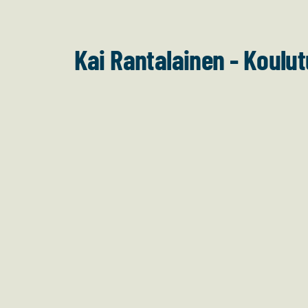
Siirry
sivun
Kai Rantalainen - Koulu
sisältöön