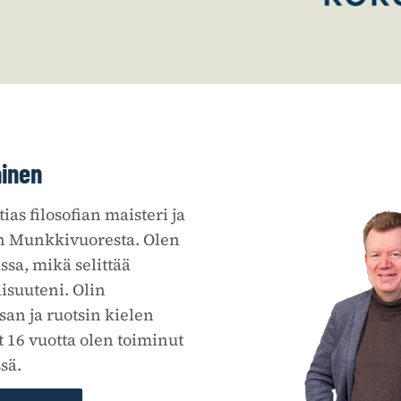
ainen
ias filosofian maisteri ja
in Munkkivuoresta. Olen
sa, mikä selittää
isuuteni. Olin
san ja ruotsin kielen
t 16 vuotta olen toiminut
sä.