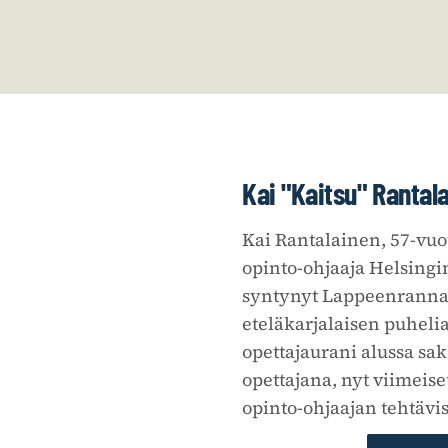
Kai "Kaitsu" Rantal
Kai Rantalainen, 57-vuot
opinto-ohjaaja Helsing
syntynyt Lappeenrannas
eteläkarjalaisen puhelia
opettajaurani alussa sak
opettajana, nyt viimeise
opinto-ohjaajan tehtävis