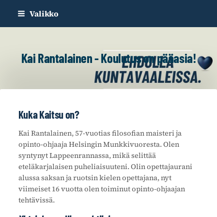
Siirry
Valikko
sivun
sisältöön
Kai Rantalainen - Koulutus on pääasia!
Kuka Kaitsu on?
Kai Rantalainen, 57-vuotias filosofian maisteri ja
opinto-ohjaaja Helsingin Munkkivuoresta. Olen
syntynyt Lappeenrannassa, mikä selittää
eteläkarjalaisen puheliaisuuteni. Olin opettajaurani
alussa saksan ja ruotsin kielen opettajana, nyt
viimeiset 16 vuotta olen toiminut opinto-ohjaajan
tehtävissä.