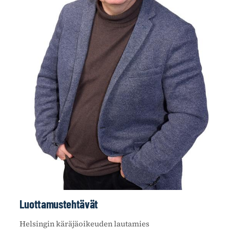
Luottamustehtävät
Helsingin käräjäoikeuden lautamies